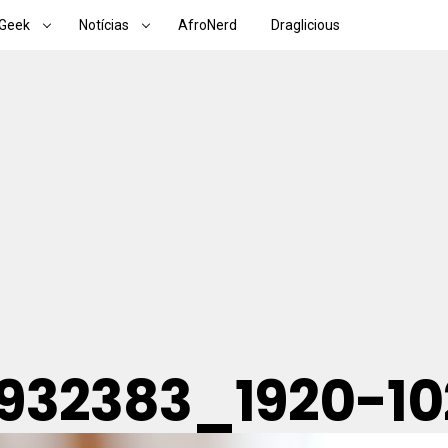
Geek
Notícias
AfroNerd
Draglicious
-932383_1920-1