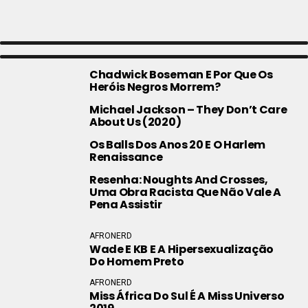
AFRONERD
AFRONERD
The Boys E A Desculpa Do Nazismo Para
Drag Tip: Silvetty Montilla
Proteger A Branquitude
Chadwick Boseman E Por Que Os
Heróis Negros Morrem?
Michael Jackson – They Don’t Care
About Us (2020)
Os Balls Dos Anos 20 E O Harlem
Renaissance
Resenha: Noughts And Crosses,
Uma Obra Racista Que Não Vale A
Pena Assistir
AFRONERD
Wade E KB E A Hipersexualização
Do Homem Preto
AFRONERD
Miss África Do Sul É A Miss Universo