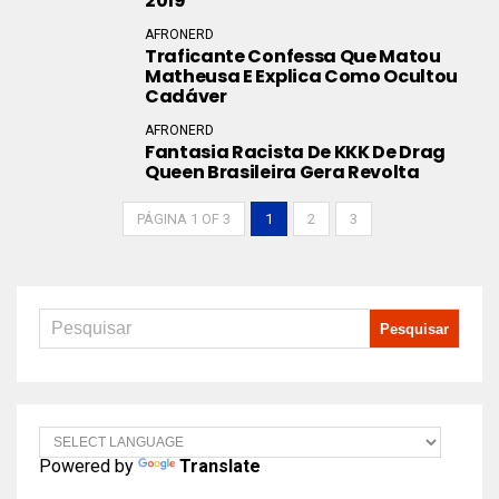
2019
AFRONERD
Traficante Confessa Que Matou
Matheusa E Explica Como Ocultou
Cadáver
AFRONERD
Fantasia Racista De KKK De Drag
Queen Brasileira Gera Revolta
PÁGINA 1 OF 3
1
2
3
Powered by
Translate