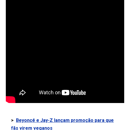
>
Beyoncé e Jay-Z lançam promoção para que
fãs virem veganos