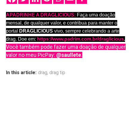
APADRINHE A DRAGLICIOUS:
Faça uma doação
mensal, de qualquer valor, e contribua para manter o
portal
DRAGLICIOUS
vivo, sempre celebrando a arte
drag. Doe em:
https://www.padrim.com.br/draglicious
.
Você também pode fazer uma doação de qualquer
valor no meu PicPay:
@saullete
.
In this article:
drag
,
drag tip