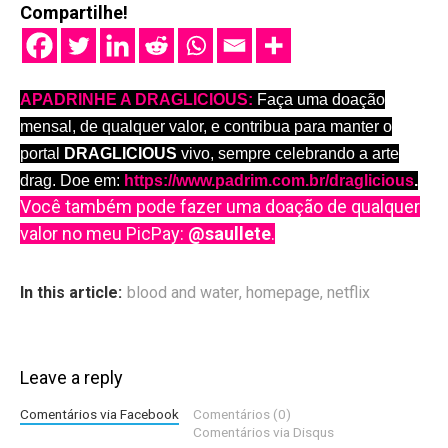
Compartilhe!
APADRINHE A DRAGLICIOUS:
Faça uma doação
mensal, de qualquer valor, e contribua para manter o
portal
DRAGLICIOUS
vivo, sempre celebrando a arte
drag. Doe em:
https://www.padrim.com.br/draglicious
.
Você também pode fazer uma doação de qualquer
valor no meu PicPay:
@saullete
.
In this article:
blood and water
,
homepage
,
netflix
Leave a reply
Comentários via Facebook
Comentários (0)
Comentários via Disqus