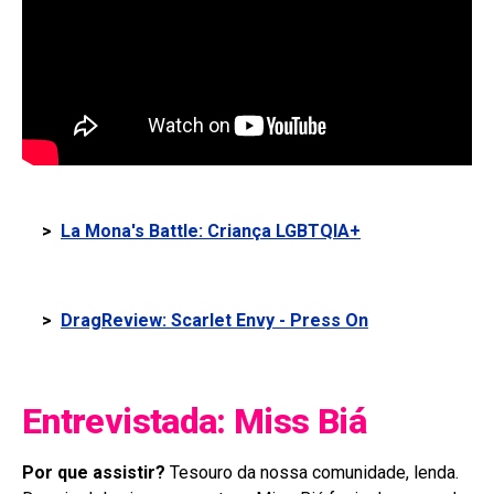
>
La Mona's Battle: Criança LGBTQIA+
>
DragReview: Scarlet Envy - Press On
Entrevistada: Miss Biá
Por que assistir?
Tesouro da nossa comunidade, lenda.