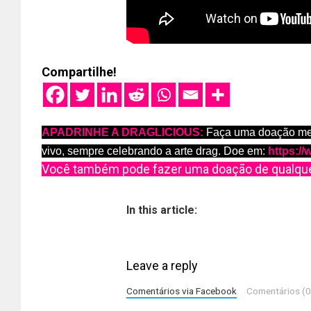
Compartilhe!
APADRINHE A DRAGLICIOUS:
Faça uma doação mens
vivo, sempre celebrando a arte drag. Doe em:
https:/
Você também pode fazer uma doação de qualque
In this article:
Leave a reply
Comentários via Facebook
Comentários (0