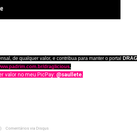
al, de qualquer valor, e contribua para manter o portal
DRAG
/www.padrim.com.br/draglicious
.
r valor no meu PicPay:
@saullete
.
)
Comentários via Disqus