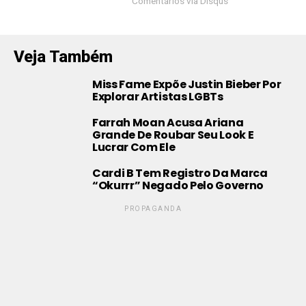
Comentários via Disqus
Veja Também
Miss Fame Expõe Justin Bieber Por
Explorar Artistas LGBTs
Farrah Moan Acusa Ariana
Grande De Roubar Seu Look E
Lucrar Com Ele
Cardi B Tem Registro Da Marca
“Okurrr” Negado Pelo Governo
PROPAGANDA