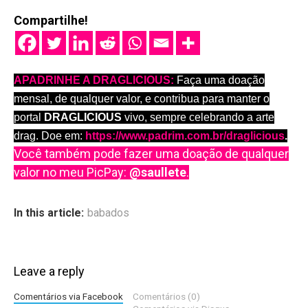
Compartilhe!
APADRINHE A DRAGLICIOUS:
Faça uma doação
mensal, de qualquer valor, e contribua para manter o
portal
DRAGLICIOUS
vivo, sempre celebrando a arte
drag. Doe em:
https://www.padrim.com.br/draglicious
.
Você também pode fazer uma doação de qualquer
valor no meu PicPay:
@saullete
.
In this article:
babados
Leave a reply
Comentários via Facebook
Comentários (0)