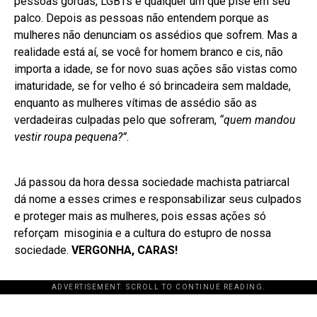
pessoas gordas, LGBTs e qualquer um que pise em seu
palco. Depois as pessoas não entendem porque as
mulheres não denunciam os assédios que sofrem. Mas a
realidade está aí, se você for homem branco e cis, não
importa a idade, se for novo suas ações são vistas como
imaturidade, se for velho é só brincadeira sem maldade,
enquanto as mulheres vítimas de assédio são as
verdadeiras culpadas pelo que sofreram,
“quem mandou
vestir roupa pequena?”
.
Já passou da hora dessa sociedade machista patriarcal
dá nome a esses crimes e responsabilizar seus culpados
e proteger mais as mulheres, pois essas ações só
reforçam misoginia e a cultura do estupro de nossa
sociedade.
VERGONHA, CARAS!
ADVERTISEMENT. SCROLL TO CONTINUE READING.