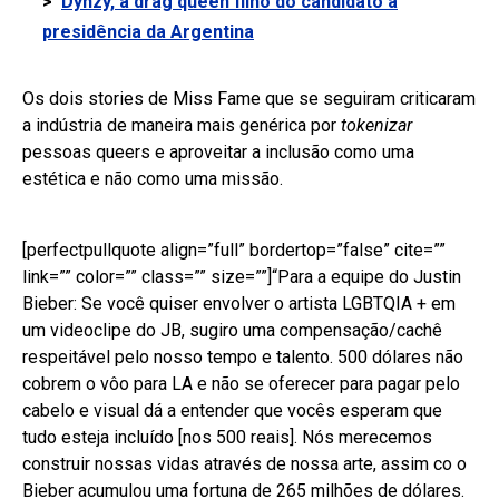
>
Dyhzy, a drag queen filho do candidato à
presidência da Argentina
Os dois stories de Miss Fame que se seguiram criticaram
a indústria de maneira mais genérica por
tokenizar
pessoas queers e aproveitar a inclusão como uma
estética e não como uma missão.
[perfectpullquote align=”full” bordertop=”false” cite=””
link=”” color=”” class=”” size=””]“Para a equipe do Justin
Bieber: Se você quiser envolver o artista LGBTQIA + em
um videoclipe do JB, sugiro uma compensação/cachê
respeitável pelo nosso tempo e talento. 500 dólares não
cobrem o vôo para LA e não se oferecer para pagar pelo
cabelo e visual dá a entender que vocês esperam que
tudo esteja incluído [nos 500 reais]. Nós merecemos
construir nossas vidas através de nossa arte, assim co o
Bieber acumulou uma fortuna de 265 milhões de dólares.