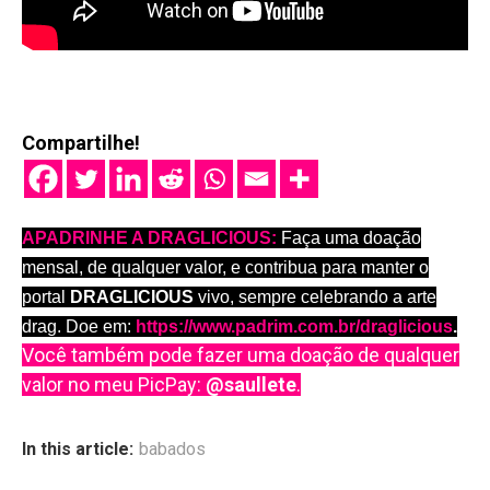
Compartilhe!
APADRINHE A DRAGLICIOUS:
Faça uma doação
mensal, de qualquer valor, e contribua para manter o
portal
DRAGLICIOUS
vivo, sempre celebrando a arte
drag. Doe em:
https://www.padrim.com.br/draglicious
.
Você também pode fazer uma doação de qualquer
valor no meu PicPay:
@saullete
.
In this article:
babados