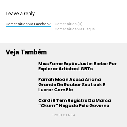
Leave a reply
Comentários via Facebook
Comentários (0)
Comentários via Disqus
Veja Também
Miss Fame Expõe Justin Bieber Por
Explorar Artistas LGBTs
Farrah Moan Acusa Ariana
Grande De Roubar Seu Look E
Lucrar Com Ele
Cardi B Tem Registro Da Marca
“Okurrr” Negado Pelo Governo
PROPAGANDA