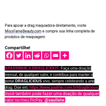
Para apoiar a drag maquiadora diretamente, visite
MissFameBeauty.com
e compre sua linha completa de
produtos de maquiagem.
Compartilhe!
APADRINHE A DRAGLICIOUS:
Faça uma doação
mensal, de qualquer valor, e contribua para manter o
portal
DRAGLICIOUS
vivo, sempre celebrando a arte
drag. Doe em:
https://www.padrim.com.br/draglicious
.
Você também pode fazer uma doação de qualquer
valor no meu PicPay:
@saullete
.