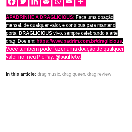
APADRINHE A DRAGLICIOUS:
Faça uma doação
mensal, de qualquer valor, e contribua para manter o
portal
DRAGLICIOUS
vivo, sempre celebrando a arte
drag. Doe em:
https://www.padrim.com.br/draglicious
.
Você também pode fazer uma doação de qualquer
valor no meu PicPay:
@saullete
.
In this article:
drag music
,
drag queen
,
drag review