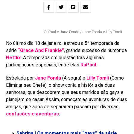
RuPaul e Jane Fonda / Jane Fonda e Lilly Tomli
No último dia 18 de janeiro, estreou a 5ª temporada da
série
“Grace And Frankie”
, grande sucesso de humor da
Netflix
.
A temporada em questão trás algumas
participações especiais, entre elas
RuPaul.
Estrelada por
Jane Fonda
(A sogra) e
Lilly Tomli
(Como
Eliminar seu Chefe), o show conta a história de duas
senhoras, que descobrem que seus maridos são gays e
planejam se casar. Assim, começam as aventuras de duas
amigas, que após se separarem passam por diversas
confusões e aventuras
.
>
Sabrina | Os momentos mais “gays” da série