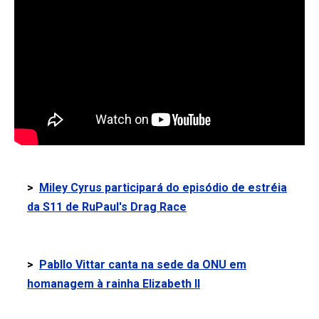
>
Miley Cyrus participará do episódio de estréia
da S11 de RuPaul's Drag Race
>
Pabllo Vittar canta na sede da ONU em
homanagem à rainha Elizabeth II