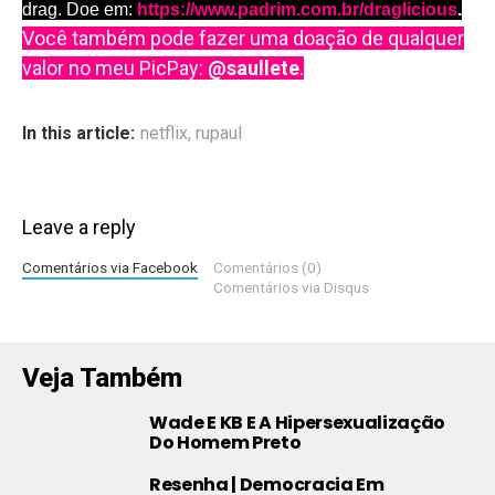
drag. Doe em:
https://www.padrim.com.br/draglicious
.
Você também pode fazer uma doação de qualquer
valor no meu PicPay:
@saullete
.
In this article:
netflix
,
rupaul
Leave a reply
Comentários via Facebook
Comentários (0)
Comentários via Disqus
Veja Também
Wade E KB E A Hipersexualização
Do Homem Preto
Resenha | Democracia Em