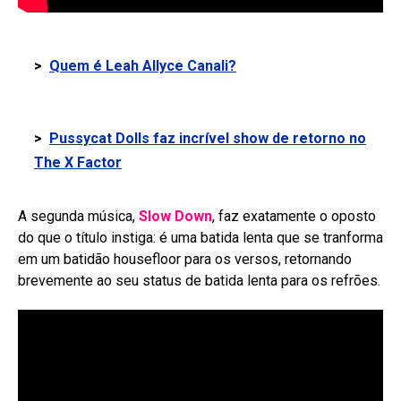
>
Quem é Leah Allyce Canali?
>
Pussycat Dolls faz incrível show de retorno no
The X Factor
A segunda música,
Slow Down
, faz exatamente o oposto
do que o título instiga: é uma batida lenta que se tranforma
em um batidão housefloor para os versos, retornando
brevemente ao seu status de batida lenta para os refrões.