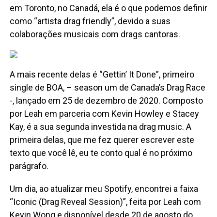
em Toronto, no Canadá, ela é o que podemos definir
como “artista drag friendly”, devido a suas
colaborações musicais com drags cantoras.
A
mais recente delas é
“
Gettin’ It Done”, primeiro
single de BOA, – season um de Canada’s Drag Race
-, lançado em 25 de dezembro de 2020.
Compost
o
por Leah em parceria com Kevin Howley e Stacey
Kay, é a sua segunda investida na drag music. A
primeira delas, que me fez querer escrever este
texto que você lê, eu te conto qual é no próximo
parágrafo.
U
m dia, ao atualizar meu Spotify, encontrei a faixa
“Iconic (Drag Reveal Session)”,
feita por
Leah com
Kevin Wong e disponível desde 20 de agosto do