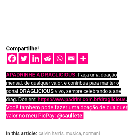
Compartilhe!
APADRINHE A DRAGLICIOUS:
Faça uma doação
mensal, de qualquer valor, e contribua para manter o
portal
DRAGLICIOUS
vivo, sempre celebrando a arte
drag. Doe em:
https://www.padrim.com.br/draglicious
.
Você também pode fazer uma doação de qualquer
valor no meu PicPay:
@saullete
.
In this article:
calvin harris
,
musica
,
normani