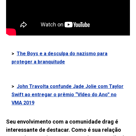
>
The Boys e a desculpa do nazismo para
proteger a branquitude
>
John Travolta confunde Jade Jolie com Taylor
Swift ao entregar o prêmio “Vídeo do Ano” no
VMA 2019
Seu envolvimento com a comunidade drag é
interessante de destacar. Como é sua relação