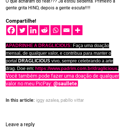
O que acharam do feat??? Já estou sedenta. Primeiro a
gente grita HINO, depois a gente escuta!!!!
Compartilhe!
APADRINHE A DRAGLICIOUS:
Faça uma doação
mensal, de qualquer valor, e contribua para manter o
portal
DRAGLICIOUS
vivo, sempre celebrando a arte
drag. Doe em:
https://www.padrim.com.br/draglicious
.
Você também pode fazer uma doação de qualquer
valor no meu PicPay:
@saullete
.
In this article:
iggy azalea
,
pabllo vittar
Leave a reply