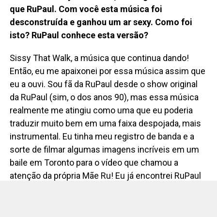
versão de Sissy That Walk, de ninguém menos do
que RuPaul. Com você esta música foi
desconstruída e ganhou um ar sexy. Como foi
isto? RuPaul conhece esta versão?
Sissy That Walk, a música que continua dando!
Então, eu me apaixonei por essa música assim que
eu a ouvi. Sou fã da RuPaul desde o show original
da RuPaul (sim, o dos anos 90), mas essa música
realmente me atingiu como uma que eu poderia
traduzir muito bem em uma faixa despojada, mais
instrumental. Eu tinha meu registro de banda e a
sorte de filmar algumas imagens incríveis em um
baile em Toronto para o vídeo que chamou a
atenção da própria Mãe Ru! Eu já encontrei RuPaul
várias vezes e ele tem sido tão caloroso e solidário.
Ele compartilhou esse vídeo tantas vezes que eu