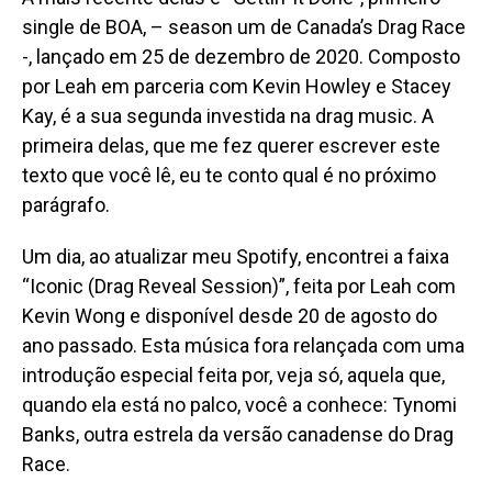
A
mais recente delas é
“
Gettin’ It Done”, primeiro
single de BOA, – season um de Canada’s Drag Race
-, lançado em 25 de dezembro de 2020.
Compost
o
por Leah em parceria com Kevin Howley e Stacey
Kay, é a sua segunda investida na drag music. A
primeira delas, que me fez querer escrever este
texto que você lê, eu te conto qual é no próximo
parágrafo.
U
m dia, ao atualizar meu Spotify, encontrei a faixa
“Iconic (Drag Reveal Session)”,
feita por
Leah com
Kevin Wong e disponível desde 20 de agosto do
ano passado.
Esta música
fora relançada com uma
introdução especial feita por, veja só, aquela que,
quando
ela
está no palco, você a conhece: Tynomi
Banks, outra estrela da versão canadense do Drag
Race.