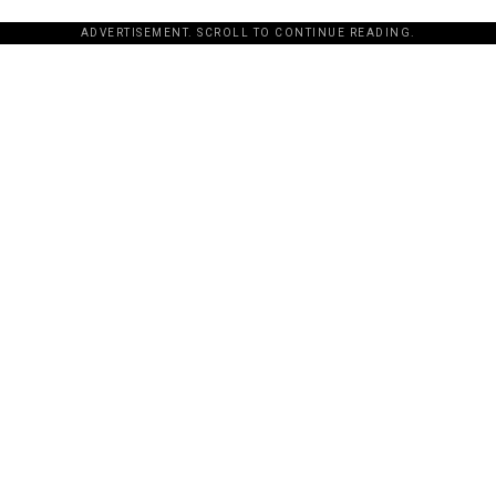
ADVERTISEMENT. SCROLL TO CONTINUE READING.