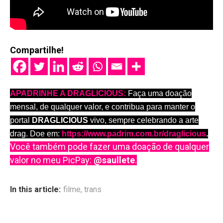
Compartilhe!
APADRINHE A DRAGLICIOUS:
Faça uma doação
mensal, de qualquer valor, e contribua para manter o
portal
DRAGLICIOUS
vivo, sempre celebrando a arte
drag. Doe em:
https://www.padrim.com.br/draglicious
.
Você também pode fazer uma doação de qualquer
valor no meu PicPay:
@saullete
.
In this article:
filme
,
trans