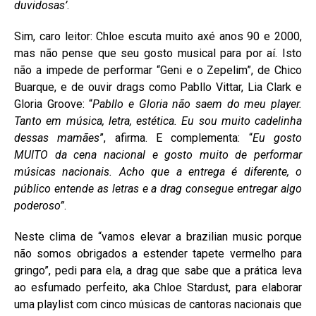
duvidosas’
.
Sim, caro leitor: Chloe escuta muito axé anos 90 e 2000,
mas não pense que seu gosto musical para por aí. Isto
não a impede de performar “Geni e o Zepelim”, de Chico
Buarque, e de ouvir drags como Pabllo Vittar, Lia Clark e
Gloria Groove: “
Pabllo e Gloria não saem do meu player.
Tanto em música, letra, estética. Eu sou muito cadelinha
dessas mamães
”, afirma. E complementa: “
Eu gosto
MUITO da cena nacional e gosto muito de performar
músicas nacionais. Acho que a entrega é diferente, o
público entende as letras e a drag consegue entregar algo
poderoso”
.
Neste clima de “vamos elevar a brazilian music porque
não somos obrigados a estender tapete vermelho para
gringo”, pedi para ela, a drag que sabe que a prática leva
ao esfumado perfeito, aka Chloe Stardust, para elaborar
uma playlist com cinco músicas de cantoras nacionais que