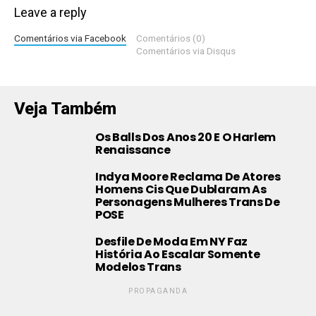
Leave a reply
Comentários via Facebook
Comentários (0)
Comentários via Disqus
Veja Também
Os Balls Dos Anos 20 E O Harlem
Renaissance
Indya Moore Reclama De Atores
Homens Cis Que Dublaram As
Personagens Mulheres Trans De
POSE
Desfile De Moda Em NY Faz
História Ao Escalar Somente
Modelos Trans
PROPAGANDA