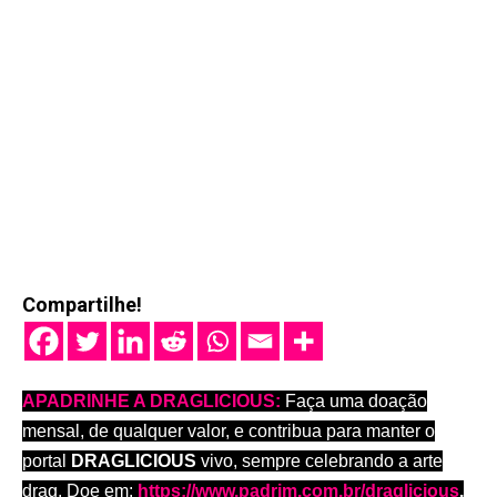
Compartilhe!
APADRINHE A DRAGLICIOUS:
Faça uma doação
mensal, de qualquer valor, e contribua para manter o
portal
DRAGLICIOUS
vivo, sempre celebrando a arte
drag. Doe em:
https://www.padrim.com.br/draglicious
.