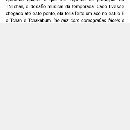
episódio quatro, o que lhe impediu de participar do
TNTchan, o desafio musical da temporada. Caso tivesse
chegado até este ponto, ela teria feito um axé no estilo É
o Tchan e Tchakabum,
‘de raiz com coreografias fáceis e
duvidosas’
.
Sim, caro leitor: Chloe escuta muito axé anos 90 e 2000,
mas não pense que seu gosto musical para por aí. Isto
não a impede de performar “Geni e o Zepelim”, de Chico
Buarque, e de ouvir drags como Pabllo Vittar, Lia Clark e
Gloria Groove: “
Pabllo e Gloria não saem do meu player.
Tanto em música, letra, estética. Eu sou muito cadelinha
dessas mamães
”, afirma. E complementa: “
Eu gosto
MUITO da cena nacional e gosto muito de performar
músicas nacionais. Acho que a entrega é diferente, o
público entende as letras e a drag consegue entregar algo
poderoso”
.
Neste clima de “vamos elevar a brazilian music porque