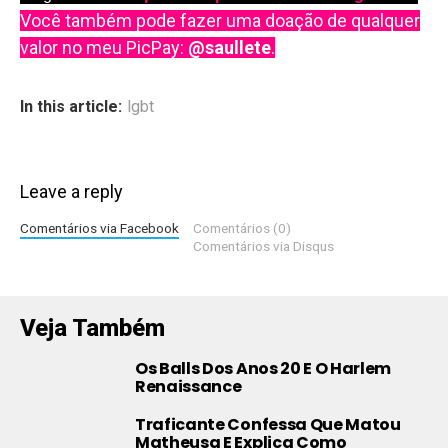
Você também pode fazer uma doação de qualquer
valor no meu PicPay:
@saullete
.
In this article:
lgbt
Leave a reply
Comentários via Facebook
Comentários (0)
Comentários via Disqus
Veja Também
Os Balls Dos Anos 20 E O Harlem
Renaissance
Traficante Confessa Que Matou
Matheusa E Explica Como